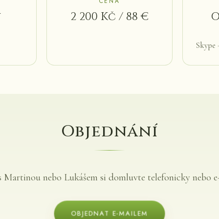
CENA
n
2 200 Kč / 88 €
O
Skype 
Objednání
 s Martinou nebo Lukášem si domluvte telefonicky nebo e
OBJEDNAT E-MAILEM