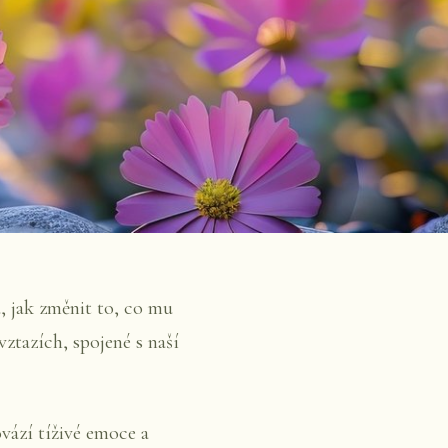
, jak změnit to, co mu
vztazích, spojené s naší
ovází tíživé emoce a