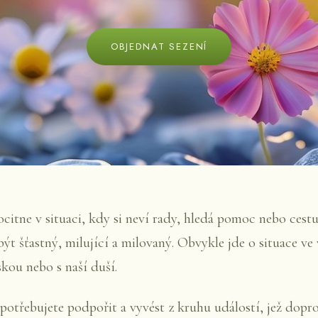
OBJEDNAT SEZENÍ
citne v situaci, kdy si neví rady, hledá pomoc nebo cestu
být šťastný, milující a milovaný. Obvykle jde o situace ve 
kou nebo s naší duší.
 potřebujete podpořit a vyvést z kruhu událostí, jež dopr