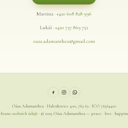
Martina ·
+420 608 828 996
Lukáš ·
+420 737 869 752
oaza.adamanthea@gmail.com
Oáza Adamanthea · Halenkovice 400, 763 63 · IČO 76564410
hrana osobních údajů
· © 2025 Oáza Adamanthea — peace · love · happin