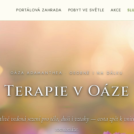
PORTÁLOVÁ ZAHRADA
POBYT VE SVĚTLE
AKCE
SL
OÁZA ADAMANTHEA · OSOBNĚ I NA DÁLKU
Terapie v Oáze
tlivě vedená sezení pro tělo, duši i vztahy — cesta zpět k vnit
rovnováze.