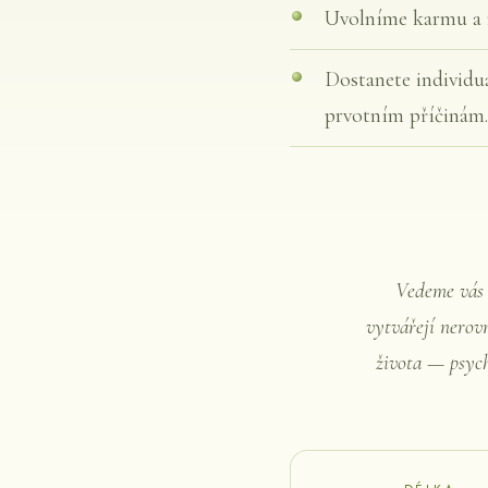
Uvolníme karmu a m
Dostanete individuá
prvotním příčinám.
Vedeme vás s
vytvářejí nerovn
života — psych