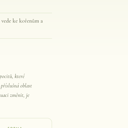
ež vede ke kořenům a
pocitů, které
 příslušná oblast
uaci změnit, je