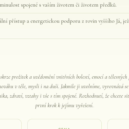
inulost spojené s vaším životem či životem předků.
lní přístup a energetickou podporu z rovin vyššího Já, j
krze prožitek a uvědomění vnitřních bolestí, emocí a tělesných 
ováhu v těle, mysli i na duši. Jakmile ji uvolníme, vyrovnává se
ika, zdraví, vztahy i vše s tím spojené. Rozhodnutí, že chcete sit
první krok k jejímu vyřešení.