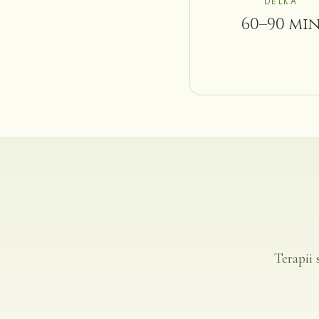
DÉLKA
60–90 mi
Terapii