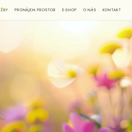
UŽBY
PRONÁJEM PROSTOR
E-SHOP
O NÁS
KONTAKT
řní