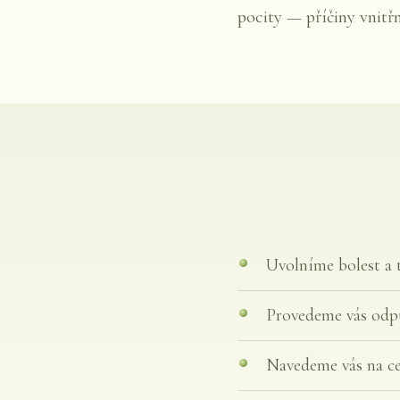
pocity — příčiny vnitřn
Uvolníme bolest a t
Provedeme vás odp
Navedeme vás na ce