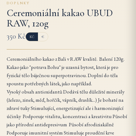
DOPLNKY
Ceremoniální kakao UBUD
RAW, 120g
350 Kč
Kč
€
Ceremoniálního kakao z Bali v RAW kvalitě. Balení 120g.
Kakao jako "potrava Bohu" je uzasná bytost, která je pro
fyzické tělo báječnou superpotravinou. Doplní do těla
spoustu potřebných látek, jako například.
Vysoký obsah antioxidantů Dodává tělu důležité minerály
(železo, zinek, měď, hořčík, vápník, draslík...) Je bohaté na
zdravé tuky Stimulující, energetizující ale i harmonizující
účinky Podporuje vitalitu, koncentraci a kreativitu Působí
jako přírodní antidepresivum Působí afrodiziakálně
Podporuje imunitní systém Stimuluje proudění krve