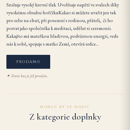
Snižuje vysoký krevní tlak Uvolňuje napětí ve svalech díky
vysokému obsahu hořčíkuKakao si můžete uvařit jen tak
pro sebe na chuť, při posezení s rodinou, přáteli, či ho
pozvat jako společníka k meditaci, udělat si ceremonii.
Kakajíto má mateřkou hladivou, podrůrnou energii, vede
nás k sobě, spojuje s matko Zemí, otevírá srdce...
PRODÁNO
✦ Tento kus je již prodán.
MOHLO BY SE HODIT
Z kategorie doplnky